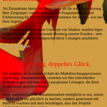
Als Dienstleister bieten wir Ihnen mehr als die reine Rekrutierung
Ihrer Zielgruppe: von Moderation über Programmierung und
Feldsteuerung bis hin zur Analyse bekommen Sie bei uns, was das
Herz begehrt.
Wir sehen uns nicht als reine Umsetzer von Studien, sondern legen
großen Wert auf eine umfassende Beratung unserer Kunden - stets
darauf bedacht, für Sie maßgeschneiderte Lösungen anzubieten.
03 _____ Effektiv
Doppelter Erfolg, doppeltes Glück.
Wir begleiten sie bei jedem Schritt des Marktforschungsprozesses:
Durch enge Zusammenarbeit verstehen wir Ihre individuellen
Anforderungen und entwickeln passgenaue Lösungen, die ihren
Bedürfnissen gerecht werden.
Diese partnerschaftliche Zusammenarbeit ermöglicht es uns, unsere
Kunden nicht nur glücklich zu machen, sondern gemeinsam mit
ihnen zu wachsen und dazu beizutragen, dass ihre Projekte